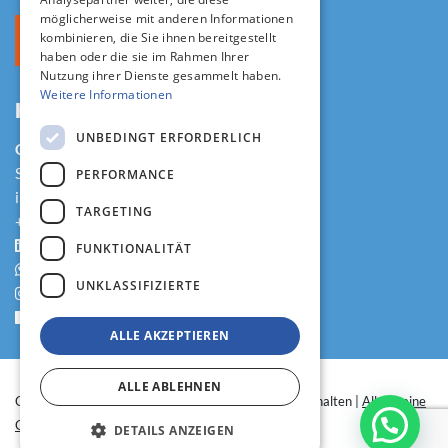
möglicherweise mit anderen Informationen
kombinieren, die Sie ihnen bereitgestellt
haben oder die sie im Rahmen Ihrer
Nutzung ihrer Dienste gesammelt haben.
Weitere Informationen
KONTAKT
UNBEDINGT ERFORDERLICH
CareToMatch GmbH
Splügenstrasse 8, 8002 Zürich
PERFORMANCE
info@caretomatch.com
TARGETING
+41 (0)41 561 67 50
LinkedIn
FUNKTIONALITÄT
Whatsapp
UNKLASSIFIZIERTE
Instagram
Facebook
ALLE AKZEPTIEREN
ALLE ABLEHNEN
Copyright © 2022 CareToMatch. | Alle Rechte vorbehalten |
Allgemeine
Geschäftsbedingungen
|
Disclaimer
DETAILS ANZEIGEN